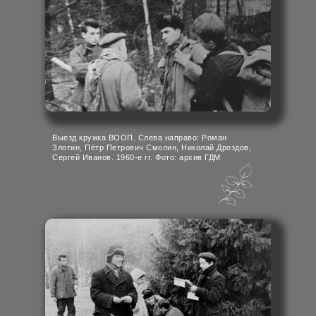
Выезд кружка ВООП. Слева направо: Роман
Злотин, Пётр Пeтрович Смолин, Николай Дроздов,
Сергей Иванов. 1960-е гг. Фото: архив ГДМ
Фото: ГДМ