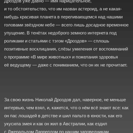
о программе «В мире животных» и пожелания здоровья
её ведущему — даже с пониманием, что он их не прочитает.
За свою жизнь Николай Дроздов дал, наверное, не меньше
интервью, чем взял, и, кажется, что о нём всё знают все: как
он пас лошадей в детстве и шил пальто в юности, как его
укусила змея и как он жил в Австралии, как ездил
с Джеральдом Дарреллом по нашим заповедникам
и слушал Фиделя Кастро на лекции в МГУ. Людьми, которые
знали и знают Николая Николаевича, можно заселить
отдельную планету — мы попробовали найти некоторых
из них и попросили немного рассказать о нашем общем
знакомом. Сегодня планета поздравляет человека, который
сделал такое простое и одновременно очень сложное —
научил интересоваться природой миллионы далёких от неё
людей.