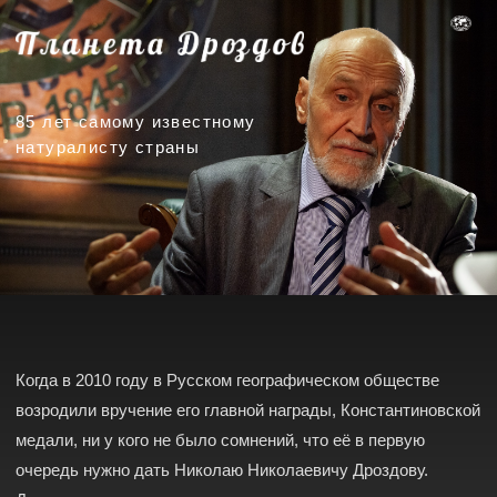
85 лет самому известному
натуралисту страны
Когда в 2010 году в Русском географическом обществе
возродили вручение его главной награды, Константиновской
медали, ни у кого не было сомнений, что её в первую
очередь нужно дать Николаю Николаевичу Дроздову.
Дроздов уже давно — имя нарицательное,
и то обстоятельство, что им назван астероид, а не какая-
нибудь красивая планета в переливающемся над нашими
головами звёздном небе — всего лишь досадное временное
упущение. В тенётах недоброго земного интернета под
роликами и статьями с тэгом «Дроздов» — сплошь
позитивные восклицания, слёзы умиления от воспоминаний