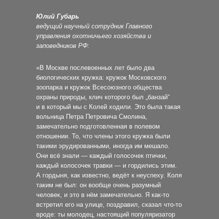
Юлий Губарь
ведущий научный сотрудник Главного
управления охотничьего хозяйства и
заповедников РФ:
«В Москве послевоенных лет было два
биологических кружка: кружок Московского
зоопарка и кружок Всесоюзного общества
охраны природы, клич которого был „банзай“
и в который мы с Колей ходили. Это была такая
вольница Петра Петровича Смолина,
замечательно подготовленная в полевом
отношении. То, что члены этого кружка были
такими эрудированными, иногда им мешало.
Они всё знали — каждый голосочек птички,
каждый колосочек травки — и гордились этим.
А гордыня, как известно, ведёт к неуспеху. Коля
таким не был: он вообще очень разумный
человек, и это в нём замечательно. Я как-то
встретил его на улице, поздравил, сказал что-то
вроде: ты молодец, настоящий популяризатор