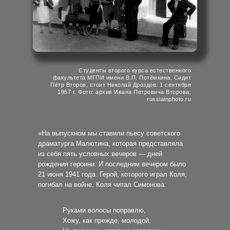
Студенты второго курса естественного
факультета МГПИ имени В.П. Потёмкина. Сидит
Пётр Второв, стоит Николай Дроздов. 1 сентября
1957 г. Фото: архив Ивана Петровича Второва,
russiainphoto.ru
«На выпускном мы ставили пьесу советского
драматурга Малютина, которая представляла
из себя пять условных вечеров — дней
рождения героини. И последним вечером было
21 июня 1941 года. Герой, которого играл Коля,
погибал на войне. Коля читал Симонова:
Руками волосы поправлю,
Хожу, как прежде, молодой,