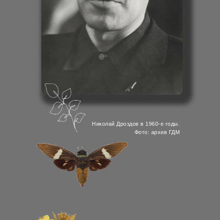
Николай Дроздов в интерактивном
познавательном центре
Государственного Дарвиновского
музея «Познай себя — познай мир».
Фото: ГДМ
Николай Дроздов в 1960-е годы.
Фото: архив ГДМ