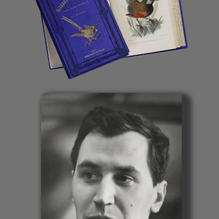
«В новом здании нашего музея, открытом в 1995
году на улице Вавилова, Николай Николаевич тоже
бывает — на презентациях и съёмках. Он всегда
приходит к нам с любовью, потому что
Дарвиновский музей — место его детства, место,
где он становился биологом. Не секрет, что
на потрясающей передаче „В мире животных“,
которую он вёл, воспитаны целые поколения
будущих учёных и просто людей, которые стали
близки к природе, прониклись её ценностью,
прониклись добрым к ней отношением. И в этом
смысле можно сказать, что наш музей и Николай
Николаевич выполняем одинаковые функции:
мы учим людей любить природу, знать
её и понимать».